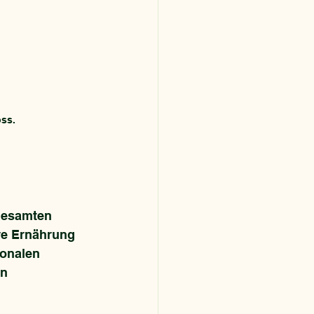
oss.
 gesamten 
hre Ernährung 
onalen 
n 