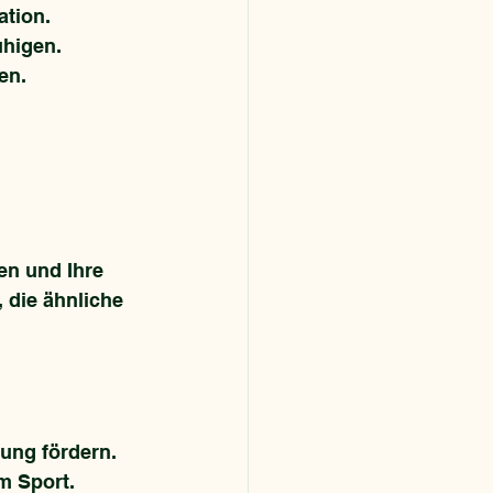
ation.
uhigen.
en.
en und Ihre 
 die ähnliche 
ung fördern. 
m Sport.