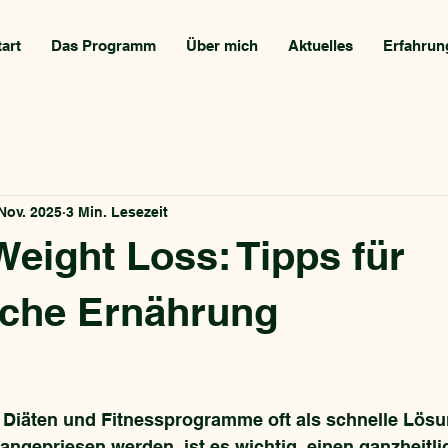
tart
Das Programm
Über mich
Aktuelles
Erfahrun
 Nov. 2025
3 Min. Lesezeit
Weight Loss: Tipps für
iche Ernährung
er Diäten und Fitnessprogramme oft als schnelle Lösu
ngepriesen werden, ist es wichtig, einen ganzheitli