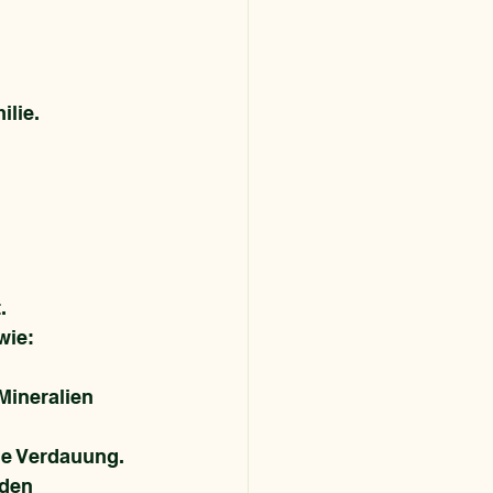
ilie.
. 
wie:
Mineralien 
die Verdauung.
 den 