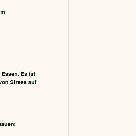
em 
Essen. Es ist 
von Stress auf 
bauen: