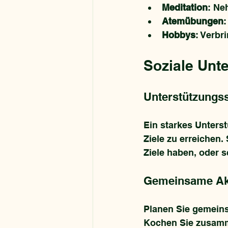
Meditation
: Ne
Atemübungen
:
Hobbys
: Verbr
Soziale Unt
Unterstützungs
Ein starkes Unterst
Ziele zu erreichen.
Ziele haben, oder s
Gemeinsame Akt
Planen Sie gemeins
Kochen Sie zusamm