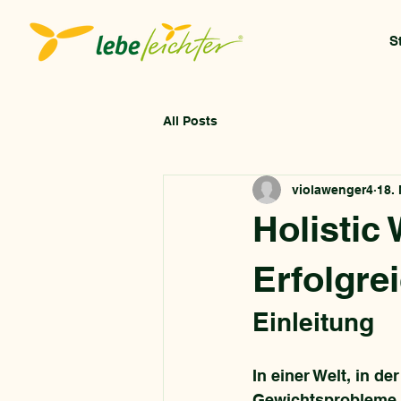
S
All Posts
violawenger4
18.
Holistic 
Erfolgre
Einleitung
In einer Welt, in d
Gewichtsprobleme a