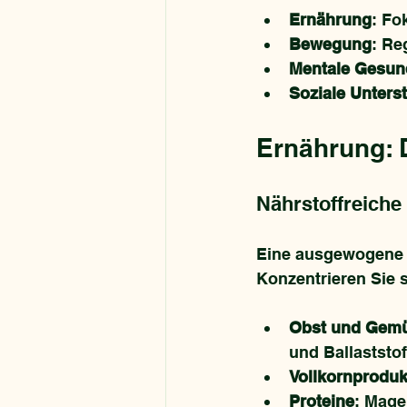
Ernährung
: Fo
Bewegung
: Re
Mentale Gesun
Soziale Unters
Ernährung: 
Nährstoffreiche
Eine ausgewogene E
Konzentrieren Sie s
Obst und Gem
und Ballaststof
Vollkornproduk
Proteine
: Mage